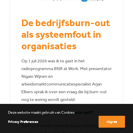
De bedrijfsburn-out
als systeemfout in
organisaties
Op 1 juli 2026 was ik te gast in het
radioprogramma BNR at Work. Met presentator
Nigaio Wijnen en
arbeidsmarktcommunicatiespecialist Arjan
Elbers sprak ik over een vraag die bij burn-out
nog te weinig wordt gesteld:
Welke rol speelt de organisatie zelf?
Deze website maakt gebruik van Cookies
Privacy Preferences
I Agree
Burn-out wordt meestal als een individueel