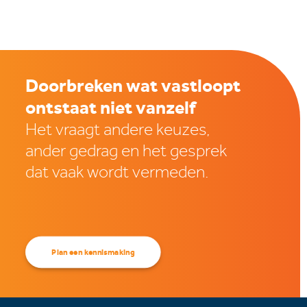
Doorbreken wat vastloopt
ontstaat niet vanzelf
Het vraagt andere keuzes,
ander gedrag en het gesprek
dat vaak wordt vermeden.
Plan een kennismaking