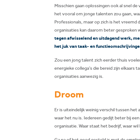
Misschien gaan oplossingen ook al snel de v
het vooral om jonge talenten zou gaan, waar 
Professionals, maar op zich is het vreemd 
organisaties kan daarom beter gesproken 
tegen afwisselend en uitdagend werk, mee
het juk van taak- en functieomschrijvi
Zou een jong talent zich eerder thuis voelen 
energieke collega’s die bereid zijn elkaars
organisaties aanwezig is.
Droom
Er is uiteindelijk weinig verschil tussen he
waar het nu is. Iedereen gedijt beter bij ee
organisatie. Waar staat het bedrijf, waar wi
Ga na of het goed gesteld is met de employ