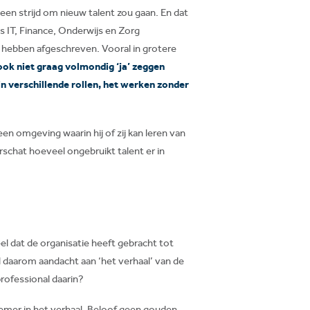
een strijd om nieuw talent zou gaan. En dat
ls IT, Finance, Onderwijs en Zorg
l hebben afgeschreven. Vooral in grotere
ook niet graag volmondig ‘ja’ zeggen
n verschillende rollen, het werken zonder
 een omgeving waarin hij of zij kan leren van
rschat hoeveel ongebruikt talent er in
eel dat de organisatie heeft gebracht tot
ed daarom aandacht aan ‘het verhaal’ van de
professional daarin?
knemer in het verhaal. Beloof geen gouden