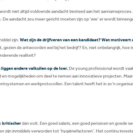
ordt niet altijd voldoende aandacht besteed aan het aannameproces. 
 De aandacht zou meer gericht moeten zijn op ‘wie’ er wordt binnenge
iddel zijn.
Wat zijn de drijfveren van een kandidaat? Wat motiveert 
t, gezien de antwoorden wel bij het bedrijf? En, niet onbelangrijk, ho
anderende realiteit?
liggen andere valkuilen op de loer.
De young professional wordt vaa
d en mogelijkheden om deel te nemen aan innovatieve projecten. Maar hij 
tsystemen en werkprotocollen. Een talent heeft het in zo’n organisati
is
kritischer
dan ooit. Een goed salaris, een goed pensioen en goede 
n zijn inmiddels verworden tot ‘hygiënefactoren’. Het continu invester