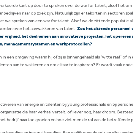
erkeerde kant op door te spreken over de war for talent, alsof het om 
bedrijven naar op zoek zijn. Natuurlijk zijn er tekorten in sectoren zoa
dat we spreken van een war for talent. Alsof we de zittende populatie a
worden over het aanwakkeren van talent.
Zou het zittende personeel 
r vrijheid, het deelnemen aan innovatieve projecten, het opereren i
ngen, managementsystemen en werkprotocollen?
in een omgeving waarin hij of zij is binnengehaald als ‘witte raaf’ of in
 talenten aan te wakkeren en om elkaar te inspireren? Er wordt vaak onde
t activeren van energie en talenten bij young professionals en bij person
n organisatie die haar verhaal vertelt, of liever nog, haar droom. Beste
l het bedrijf naartoe groeien en hoe ziet men de rol van de betreffende 
er branding en internal branding. Ben eerlijk over de rol van elke wer