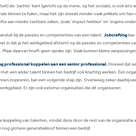
teit) als ‘zachte’ kant (gericht op de mens, op het sociale), is ook iets
ls binnen te halen, maar het zijn steeds minder vaak prikkels om hen v
te aan minder tastbare zaken, zoals ‘impact hebben’ en ‘ergens onderd
ansluit bij de passies en competenties van een talent.
Jobcrafting
kan 
t in dat je het werkgebied afstemt op de passies en competenties van 
 Maar daarvan hoeft geen sprake zijn. Vaak kunnen kleine aanpassingen 
ng professional koppelen aan een senior professional.
Hoewel dat ee
t met een ander talent binnen het bedrijf ook krachtig werken. Een or
unnen inspireren, kan een volgende stap zijn. Overweeg zeker daarbij een
rkgebied. Er zijn ook externe organisaties die dit organiseren
rne koppeling van talenten, omdat deze door de rest van de organisatie
n nog grotere generatiekloof binnen een bedrijf.