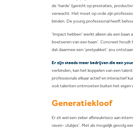
de ‘harde’ (gericht op prestaties, productivi
verwacht. Het moet op orde zijn professiona
binden. De young professional heeft behoef
‘Impact hebben’ werkt alleen als een baan a
boetseren van een baan’. Concreet houdt he
dat daarmee een ‘pretpakket’ zou ontstaan.
Er zijn steeds meer bedrijven die een you
verbinden, kan het koppelen van een talen
professionals elkaar actief en interactief k
ook talenten ontmoeten buiten het eigen we
Generatiekloof
Er zit wel een zeker afbreukrisico aan inte
raven- clubjes’. Met als mogelijk gevolg ee