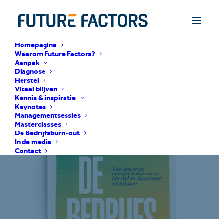
Homepagina
Waarom Future Factors?
Aanpak
Diagnose
Herstel
Vitaal blijven
Kennis & inspiratie
Keynotes
Managementsessies
Masterclasses
De Bedrijfsburn-out
In de media
Contact