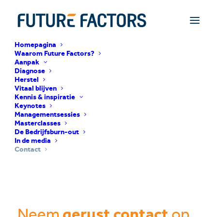
Homepagina
Waarom Future Factors?
Aanpak
Diagnose
Herstel
Vitaal blijven
Kennis & inspiratie
Keynotes
Managementsessies
Masterclasses
De Bedrijfsburn-out
In de media
Contact
Neem
gerust contact
op